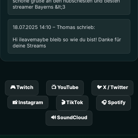
schöne grüße an den hübschesten und besten 
streamer Bayerns &lt;3
18.07.2025 14:10 – Thomas schrieb:
Hi ileavemaybe bleib so wie du bist! Danke für 
deine Streams
🎮 Twitch
📺 YouTube
🐦 X / Twitter
📸 Instagram
🎬 TikTok
🎧 Spotify
🔊 SoundCloud